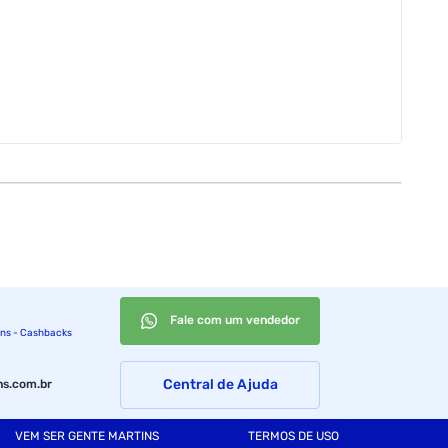
Fale com um vendedor
ins - Cashbacks
Central de Ajuda
s.com.br
VEM SER GENTE MARTINS
TERMOS DE USO