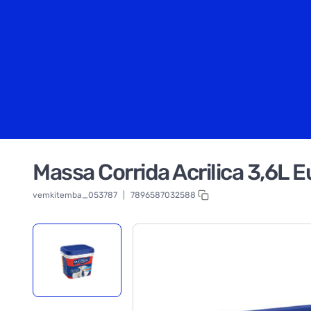
Massa Corrida Acrilica 3,6L 
vemkitemba_053787
|
7896587032588