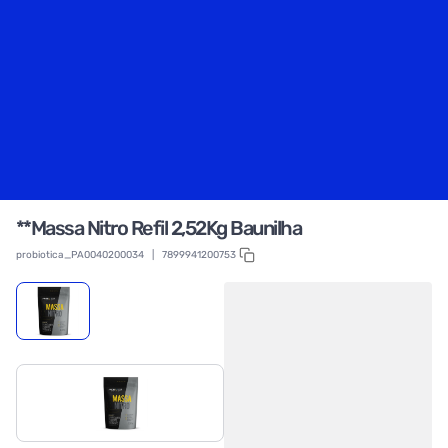
**Massa Nitro Refil 2,52Kg Baunilha
probiotica_PA0040200034
|
7899941200753