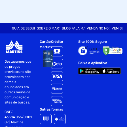
3.100mg de BCAA** por porção
**Aminoácidos naturalmente presentes nas proteínas do
produto.
GUIA DE SEGURANÇA
SOBRE O MARTINS
BLOG FALA MART
VENDA NO NOSSO SITE
VEM SER
Modo de Preparo
Cartão
Crédito
Site 100% Seguro
Martins
Misture 4 dosadores rasos* (em média 120g) em 250mL de
água gelada ou leite desnatado. Consumir uma porção ao
dia, ou conforme orientação profissional. Advertências
Destacamos que
Baixe o Aplicativo
os preços
``Este produto não é um medicamento´´ ``Não exceder a
previstos no site
recomendação diária de consumo indicada na embalagem
prevalecem aos
´´ ``Mantenha fora do alcance de crianças´´ Alergênicos
demais
anunciados em
outros meios de
Contém derivados de leite e soja pode conter derivados de
comunicação e
ovo. Contém lactose.
sites de buscas.
Especificações
Outras formas
CNPJ
43.214.055/0001-
Sabor
Baunilha
07 | Martins