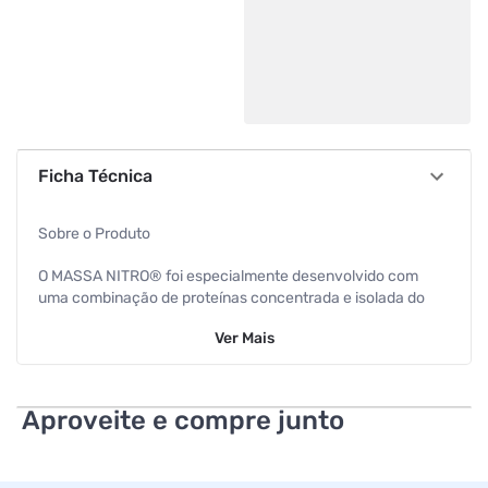
Ficha Técnica
Sobre o Produto
O MASSA NITRO® foi especialmente desenvolvido com
uma combinação de proteínas concentrada e isolada do
soro do leite, colágeno hidrolisado e proteína isolada de
Ver
Mais
soja, resultando em um perfil de aminoácidos de elevada
digestibilidade. Além disso, contém alta quantidade de
carboidratos em sua composição, contribuindo para
manutenção dos níveis de energia constantes
Aproveite e compre junto
Recomendação de uso
Sugestão de uso: Misture 4 dosadores rasos* (em média