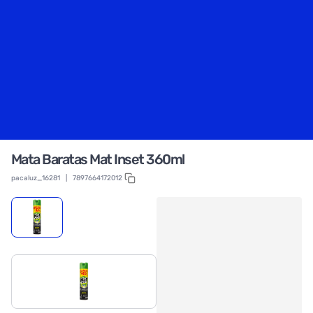
Mata Baratas Mat Inset 360ml
pacaluz_16281
|
7897664172012