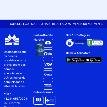
GUIA DE SEGURANÇA
SOBRE O MARTINS
BLOG FALA MART
VENDA NO NOSSO SITE
VEM SER
Cartão
Crédito
Site 100% Seguro
Martins
Destacamos que
Baixe o Aplicativo
os preços
previstos no site
prevalecem aos
demais
anunciados em
outros meios de
comunicação e
sites de buscas.
Outras formas
CNPJ
43.214.055/0001-
07 | Martins