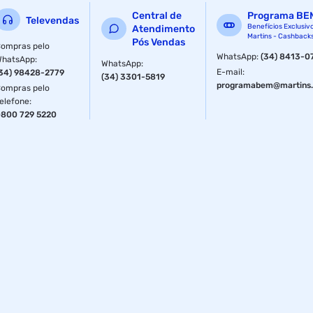
Central de
Programa BE
Televendas
Benefícios Exclusiv
Atendimento
Martins - Cashback
Pós Vendas
ompras pelo
WhatsApp
:
(34) 8413-0
WhatsApp
:
WhatsApp
:
E-mail
:
34) 98428-2779
(34) 3301-5819
programabem@martins.
ompras pelo
elefone
:
800 729 5220