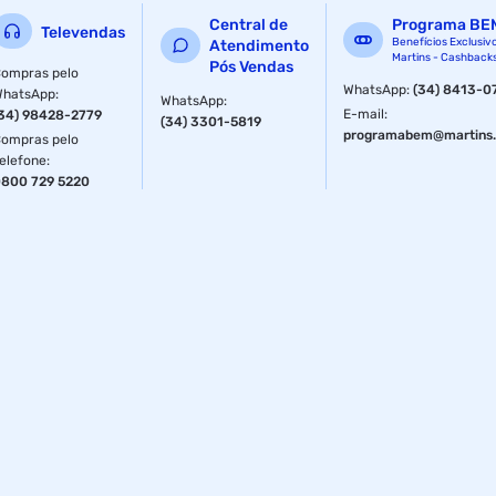
Central de
Programa BE
Televendas
Benefícios Exclusiv
Atendimento
Martins - Cashback
Pós Vendas
ompras pelo
WhatsApp
:
(34) 8413-0
WhatsApp
:
WhatsApp
:
E-mail
:
34) 98428-2779
(34) 3301-5819
programabem@martins.
ompras pelo
elefone
:
800 729 5220