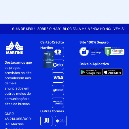
GUIA DE SEGURANÇA
SOBRE O MARTINS
BLOG FALA MART
VENDA NO NOSSO SITE
VEM SER
Cartão
Crédito
Site 100% Seguro
Martins
Destacamos que
Baixe o Aplicativo
os preços
previstos no site
prevalecem aos
demais
anunciados em
outros meios de
comunicação e
sites de buscas.
Outras formas
CNPJ
43.214.055/0001-
07 | Martins