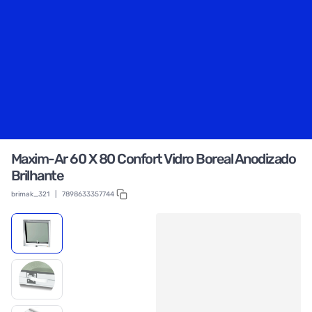
Maxim-Ar 60 X 80 Confort Vidro Boreal Anodizado
Brilhante
brimak_321
|
7898633357744