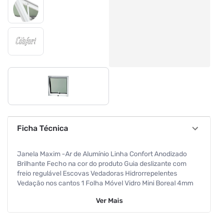
Ficha Técnica
Janela Maxim -Ar de Alumínio Linha Confort Anodizado
Brilhante Fecho na cor do produto Guia deslizante com
freio regulável Escovas Vedadoras Hidrorrepelentes
Vedação nos cantos 1 Folha Móvel Vidro Mini Boreal 4mm
Altura 60 Cm Largura 80 Cm Requadro 3 Cm Atende
Ver
Mais
NBR10821 Garantia de 5 anos contra defeitos de
fabricação