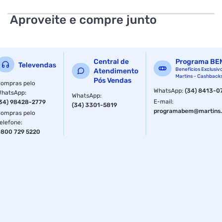
Aproveite e compre junto
Central de
Programa BE
Televendas
Benefícios Exclusiv
Atendimento
Martins - Cashback
Pós Vendas
ompras pelo
WhatsApp
:
(34) 8413-0
WhatsApp
:
WhatsApp
:
E-mail
:
34) 98428-2779
(34) 3301-5819
programabem@martins.
ompras pelo
elefone
:
800 729 5220