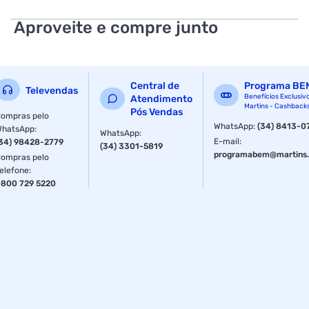
Aproveite e compre junto
Central de
Programa BE
Televendas
Benefícios Exclusiv
Atendimento
Martins - Cashback
Pós Vendas
ompras pelo
WhatsApp
:
(34) 8413-0
WhatsApp
:
WhatsApp
:
E-mail
:
34) 98428-2779
(34) 3301-5819
programabem@martins.
ompras pelo
elefone
:
800 729 5220