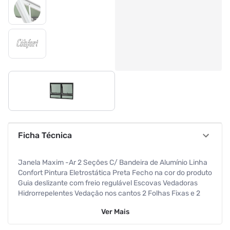
Ficha Técnica
Janela Maxim -Ar 2 Seções C/ Bandeira de Alumínio Linha
Confort Pintura Eletrostática Preta Fecho na cor do produto
Guia deslizante com freio regulável Escovas Vedadoras
Hidrorrepelentes Vedação nos cantos 2 Folhas Fixas e 2
Folhas Móveis Vidro Mini Boreal 4mm Altura 80 Cm Largura
Ver
Mais
120 Cm Requadro 3 Cm Atende NBR10821 Garantia de 5
anos contra defeitos de fabricação