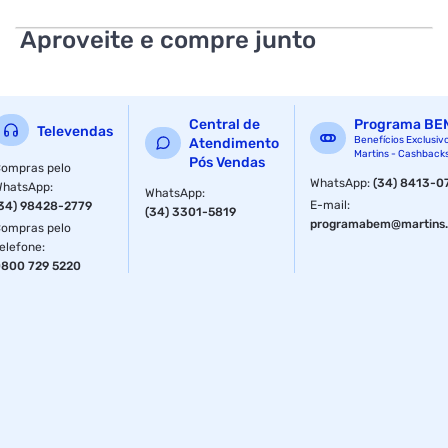
Aproveite e compre junto
Central de
Programa BE
Televendas
Benefícios Exclusiv
Atendimento
Martins - Cashback
Pós Vendas
ompras pelo
WhatsApp
:
(34) 8413-0
WhatsApp
:
WhatsApp
:
E-mail
:
34) 98428-2779
(34) 3301-5819
programabem@martins.
ompras pelo
elefone
:
800 729 5220