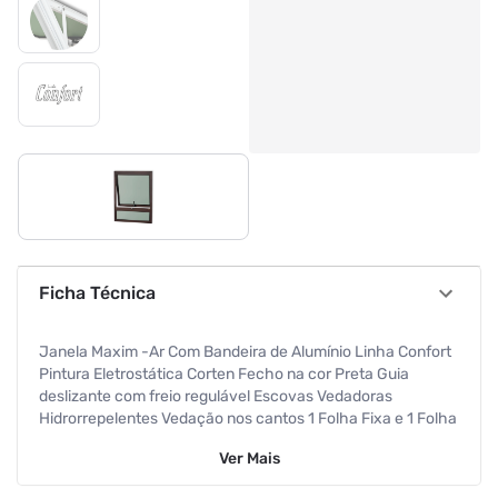
Ficha Técnica
Janela Maxim -Ar Com Bandeira de Alumínio Linha Confort
Pintura Eletrostática Corten Fecho na cor Preta Guia
deslizante com freio regulável Escovas Vedadoras
Hidrorrepelentes Vedação nos cantos 1 Folha Fixa e 1 Folha
Móvel Vidro Mini Boreal 4mm Altura 80 Cm Largura 80 Cm
Ver
Mais
Requadro 3 Cm Atende NBR10821 Garantia de 5 anos
contra defeitos de fabricação