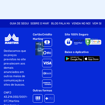
GUIA DE SEGURANÇA
SOBRE O MARTINS
BLOG FALA MART
VENDA NO NOSSO SITE
VEM SER
Cartão
Crédito
Site 100% Seguro
Martins
Destacamos que
Baixe o Aplicativo
os preços
previstos no site
prevalecem aos
demais
anunciados em
outros meios de
comunicação e
sites de buscas.
Outras formas
CNPJ
43.214.055/0001-
07 | Martins