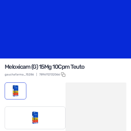
Meloxicam (G) 15Mg 10Cpm Teuto
gauchafarma_15286
|
7896112132066