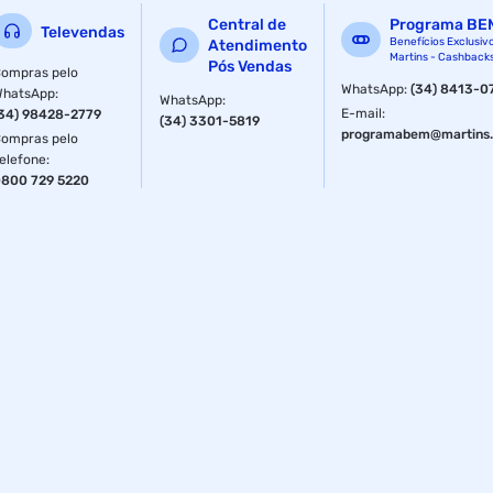
Central de
Programa BE
Televendas
Benefícios Exclusiv
Atendimento
Martins - Cashback
Pós Vendas
ompras pelo
WhatsApp
:
(34) 8413-0
WhatsApp
:
WhatsApp
:
E-mail
:
34) 98428-2779
(34) 3301-5819
programabem@martins.
ompras pelo
elefone
:
800 729 5220