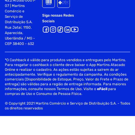
43.214.055/0001-
07 | Martins
Pino:
Comércio e
Siga nossas Redes
Serviço de
260 pinos
Sociais
Distribuição S.A.
Rua Jataí, 1150,
Tamanho (C×L×A mm):
Aparecida,
Uberlândia / MG -
CEP 38400 - 632
70 x 30 x 1,3
Temperatura de operação:
*O Cashback é válido para produtos vendidos e entregues pelo Martins.
Para resgatar o cashback o cliente deve baixar o App Martins Atacado
0 °C a 85 °C (32 °F a 185 °F)
Online e realizar o cadastro. As ações estão sujeitas a saírem do ar
antecipadamente. Verifique o regulamento da campanha. As condições
comerciais (Disponibilidade de Estoque, Preço, Valor do Frete e Prazo de
entrega) são válidas para a região de entrega informada. Para maiores
informações, consulte nossos Termos de Uso. Visite o
eFácil
para
compras de Uso e Consumo de Pessoa Física.
© Copyright 2021 Martins Comércio e Serviço de Distribuição S.A. - Todos
os direitos reservados