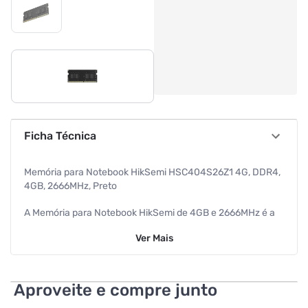
Ficha Técnica
Memória para Notebook HikSemi HSC404S26Z1 4G, DDR4,
4GB, 2666MHz, Preto
A Memória para Notebook HikSemi de 4GB e 2666MHz é a
escolha ideal para quem busca desempenho estável e
Ver
Mais
excelente custo-benefício na atualização ou manutenção
de notebooks. Projetada para oferecer maior velocidade e
eficiência energética, ela proporciona uma experiência de
uso mais fluida e responsiva em tarefas do dia a dia.
Aproveite e compre junto