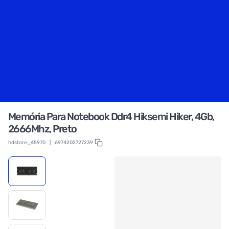
Memória Para Notebook Ddr4 Hiksemi Hiker, 4Gb,
2666Mhz, Preto
hdstore_45970
|
6974202727239