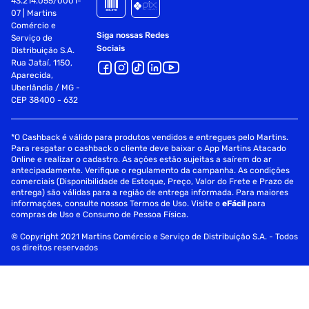
43.214.055/0001-
07 | Martins
Comércio e
Armazenamento
4 GB
Siga nossas Redes
Serviço de
Sociais
Distribuição S.A.
Rua Jataí, 1150,
Altura (em cm)
3.075
Aparecida,
Uberlândia / MG -
CEP 38400 - 632
Cor
Preto
*O Cashback é válido para produtos vendidos e entregues pelo Martins.
Para resgatar o cashback o cliente deve baixar o App Martins Atacado
Online e realizar o cadastro. As ações estão sujeitas a saírem do ar
antecipadamente. Verifique o regulamento da campanha. As condições
comerciais (Disponibilidade de Estoque, Preço, Valor do Frete e Prazo de
entrega) são válidas para a região de entrega informada. Para maiores
informações, consulte nossos Termos de Uso. Visite o
eFácil
para
compras de Uso e Consumo de Pessoa Física.
© Copyright 2021 Martins Comércio e Serviço de Distribuição S.A. - Todos
os direitos reservados