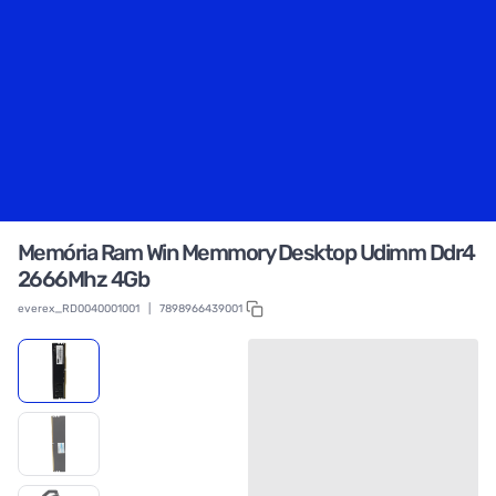
Memória Ram Win Memmory Desktop Udimm Ddr4
2666Mhz 4Gb
everex_RD0040001001
|
7898966439001