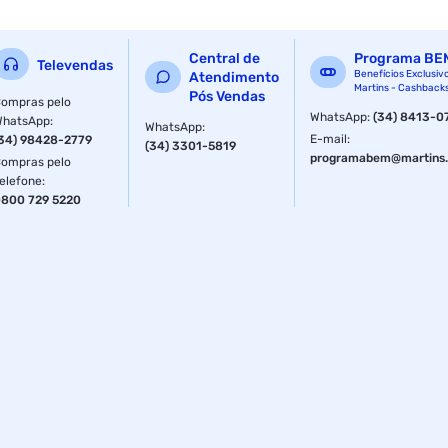
Armazenamento: 4GB
Central de
Programa BE
Televendas
Recursos:
Benefícios Exclusiv
Atendimento
Martins - Cashback
Pós Vendas
ompras pelo
RECURSOS Temperatura de Operação 0°C ~ +85°C
WhatsApp
:
(34) 8413-0
WhatsApp
:
WhatsApp
:
E-mail
:
34) 98428-2779
(34) 3301-5819
VDD = 1,2V (±0.075V)
programabem@martins.
ompras pelo
elefone
:
VDDQ = 1,2V (±0.075V)
800 729 5220
VPP = 2,5V (±0.15V)
288-pin UDIMM
PCB: Au 2~3u / Ni 100u
Especificações Técnicas:
tCK (ns): 0,75 ns
CAS Latency (tCK): 19 tCK