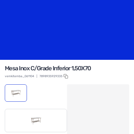
Mesa Inox C/Grade Inferior 1,50X70
vemkitemba_061104
|
7898935929335