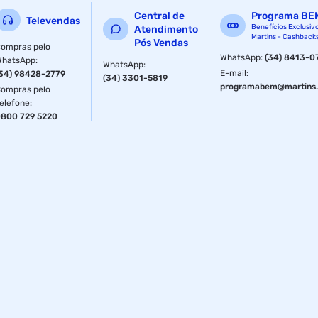
Central de
Programa BE
Televendas
Benefícios Exclusiv
Atendimento
Martins - Cashback
Pós Vendas
ompras pelo
WhatsApp
:
(34) 8413-0
WhatsApp
:
WhatsApp
:
E-mail
:
34) 98428-2779
(34) 3301-5819
programabem@martins.
ompras pelo
elefone
:
800 729 5220