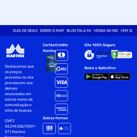
GUIA DE SEGURANÇA
SOBRE O MARTINS
BLOG FALA MART
VENDA NO NOSSO SITE
VEM SER
Cartão
Crédito
Site 100% Seguro
Martins
Destacamos que
Baixe o Aplicativo
os preços
previstos no site
prevalecem aos
demais
anunciados em
outros meios de
comunicação e
sites de buscas.
Outras formas
CNPJ
43.214.055/0001-
07 | Martins