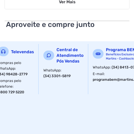
Ver
Mais
nossas cores podem sofrer alterações dependendo do seu
monitor. Garantia: 3 meses.
Aproveite e compre junto
Central de
Programa BE
Televendas
Benefícios Exclusiv
Atendimento
Martins - Cashback
Pós Vendas
ompras pelo
WhatsApp
:
(34) 8413-0
WhatsApp
:
WhatsApp
:
E-mail
:
34) 98428-2779
(34) 3301-5819
programabem@martins.
ompras pelo
elefone
:
800 729 5220