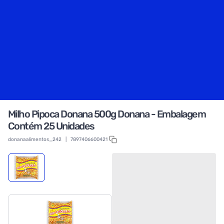
Milho Pipoca Donana 500g Donana - Embalagem
Contém 25 Unidades
donanaalimentos_242
|
7897406600421