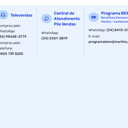
Central de
Programa BE
Televendas
Benefícios Exclusiv
Atendimento
Martins - Cashback
Pós Vendas
ompras pelo
WhatsApp
:
(34) 8413-0
WhatsApp
:
WhatsApp
:
E-mail
:
34) 98428-2779
(34) 3301-5819
programabem@martins.
ompras pelo
elefone
:
800 729 5220