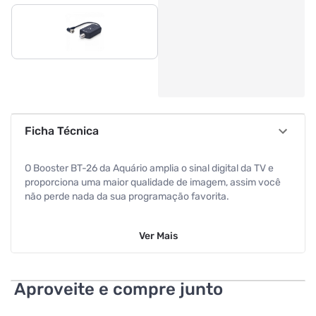
Ficha Técnica
O Booster BT-26 da Aquário amplia o sinal digital da TV e
proporciona uma maior qualidade de imagem, assim você
não perde nada da sua programação favorita.
Melhore o Sinal Digital da Sua TV
Ver
Mais
O novo Booster BT-26 trata-se de um amplificador de sinal
digital para TV para ser instalado entre a antena e o
televisor. O aparelho foi desenvolvido para ser utilizado em
Aproveite e compre junto
televisores digitais e analógicos. Ele ajuda a manter o sinal
estável, pois possui alto ganho e fonte integrada, podendo