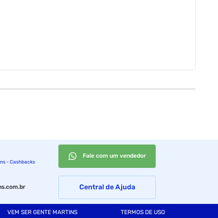
Fale com um vendedor
ins - Cashbacks
Central de Ajuda
s.com.br
VEM SER GENTE MARTINS
TERMOS DE USO