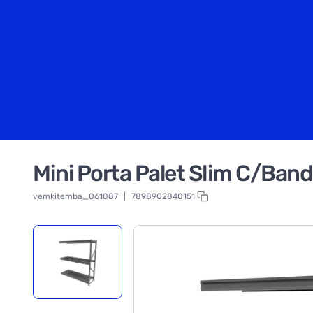
Mini Porta Palet Slim C/Ban
vemkitemba_061087
|
7898902840151