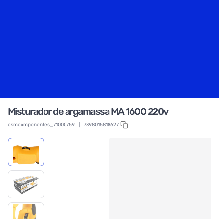
Misturador de argamassa MA 1600 220v
csmcomponentes_71000759
|
7898015818627