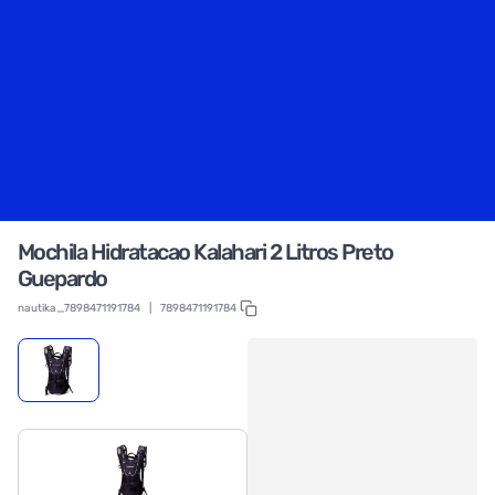
Mochila Hidratacao Kalahari 2 Litros Preto
Guepardo
nautika_7898471191784
|
7898471191784