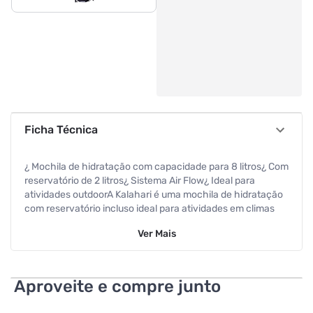
Ficha Técnica
¿ Mochila de hidratação com capacidade para 8 litros¿ Com
reservatório de 2 litros¿ Sistema Air Flow¿ Ideal para
atividades outdoorA Kalahari é uma mochila de hidratação
com reservatório incluso ideal para atividades em climas
quentes, já que possui costado altamente respirável e alças
Ver
Mais
com sistema de ventilação, costuras reforçadas e
capacidade interna ampla de 8 litros.Esse modelo possui o
sistema Air Flow, que é altamente eficaz no aumento do
fluxo de ar e redução na transpiração, sem contar na
Aproveite e compre junto
estrutura para hidrabag.Mochila idela para corridas, trail
running, bike e trilhas de ataque.Possui refil para