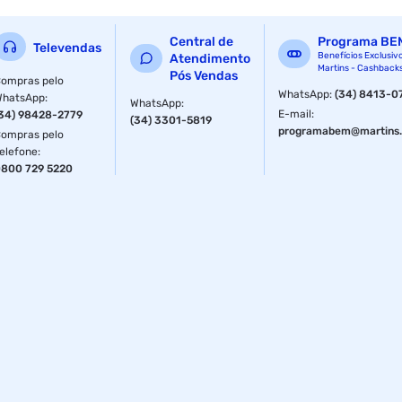
- Compartimento principal para notebooks de até 15,6 pol.
Central de
Programa BE
- Bolso Frontal com zíper vertical.
Televendas
Benefícios Exclusiv
Atendimento
Martins - Cashback
Pós Vendas
- Alças para mãos e costas.
ompras pelo
WhatsApp
:
(34) 8413-0
WhatsApp
:
WhatsApp
:
- Alça lateral estilo maleta.
E-mail
:
34) 98428-2779
(34) 3301-5819
programabem@martins.
ompras pelo
- Material resistente com zíper duplo Invertido.
elefone
:
800 729 5220
- Confeccionada em Poliéster.
Especificações
Tipo
Notebook