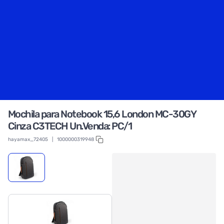
Mochila para Notebook 15,6 London MC-30GY
Cinza C3TECH Un.Venda: PC/1
hayamax_72405
|
1000000319948