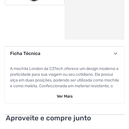
Ficha Técnica
A mochila London da C3Tech oferece um design moderno e
praticidade para sua viagem ou seu cotidiano. Ela possui
alça em duas posições, podendo ser utilizada como mochila
e como maleta. Confeccionada em material resistente, o
compartimento principal possui zíper duplo invertido, e
Ver
Mais
espaço reservado para notebooks de até 15.6 polegadas. O
bolso frontal possui zíper diferenciado, realçando sua
imagem.
Aproveite e compre junto
- Design moderno.