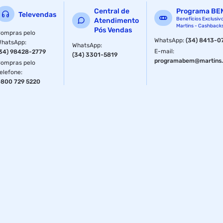
Central de
Programa BE
Televendas
Benefícios Exclusiv
Atendimento
Martins - Cashback
Pós Vendas
ompras pelo
WhatsApp
:
(34) 8413-0
WhatsApp
:
WhatsApp
:
E-mail
:
34) 98428-2779
(34) 3301-5819
programabem@martins.
ompras pelo
elefone
:
800 729 5220