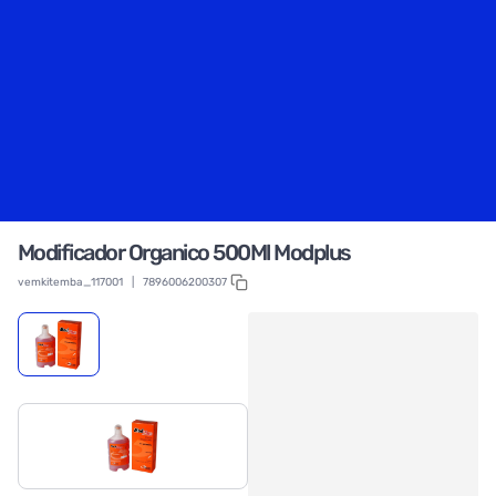
Modificador Organico 500Ml Modplus
vemkitemba_117001
|
7896006200307