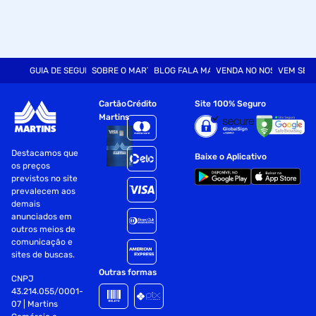
GUIA DE SEGURANÇA
SOBRE O MARTINS
BLOG FALA MART
VENDA NO NOSSO SITE
VEM SER
Cartão
Crédito
Site 100% Seguro
Martins
Destacamos que
Baixe o Aplicativo
os preços
previstos no site
prevalecem aos
demais
anunciados em
outros meios de
comunicação e
sites de buscas.
Outras formas
CNPJ
43.214.055/0001-
07 | Martins