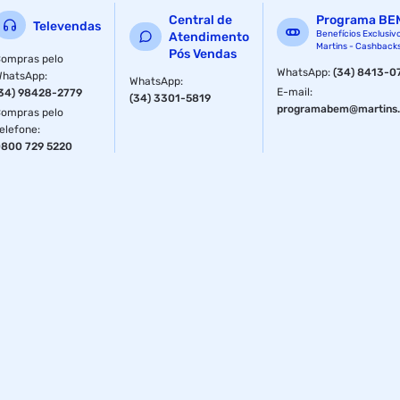
Central de
Programa BE
Televendas
Benefícios Exclusiv
Atendimento
Martins - Cashback
Pós Vendas
ompras pelo
WhatsApp
:
(34) 8413-0
WhatsApp
:
WhatsApp
:
E-mail
:
34) 98428-2779
(34) 3301-5819
programabem@martins.
ompras pelo
elefone
:
800 729 5220