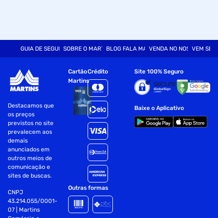
GUIA DE SEGURANÇA
SOBRE O MARTINS
BLOG FALA MART
VENDA NO NOSSO SITE
VEM SER
Cartão
Crédito
Site 100% Seguro
Martins
Destacamos que
Baixe o Aplicativo
os preços
previstos no site
prevalecem aos
demais
anunciados em
outros meios de
comunicação e
sites de buscas.
Outras formas
CNPJ
43.214.055/0001-
07 | Martins