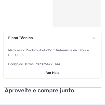
Ficha Técnica
Medidas do Produto: 4x4x16cm Referência de Fábrica:
DIS-0005
Código de Barras: 7898964220144
Ver
Mais
Dimensões: 4,0 x 4,0 x 16,0cm
Peso Líquido: 146 g
Aproveite e compre junto
Peso Bruto: 152 g