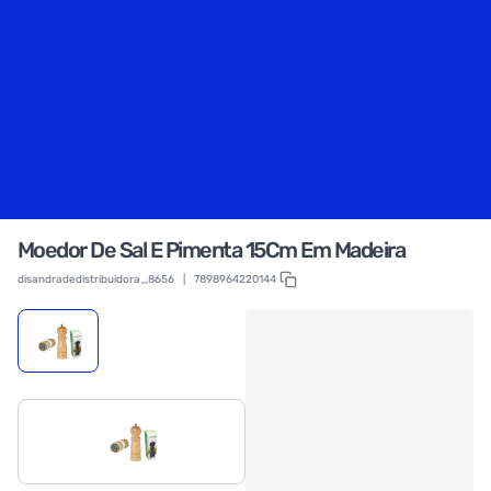
Moedor De Sal E Pimenta 15Cm Em Madeira
disandradedistribuidora_8656
|
7898964220144