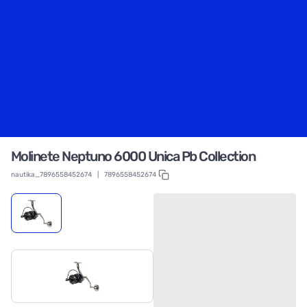
Molinete Neptuno 6000 Unica Pb Collection
nautika_7896558452674
|
7896558452674