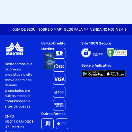
GUIA DE SEGURANÇA
SOBRE O MARTINS
BLOG FALA MART
VENDA NO NOSSO SITE
VEM SER
Cartão
Crédito
Site 100% Seguro
Martins
Destacamos que
Baixe o Aplicativo
os preços
previstos no site
prevalecem aos
demais
anunciados em
outros meios de
comunicação e
sites de buscas.
Outras formas
CNPJ
43.214.055/0001-
07 | Martins