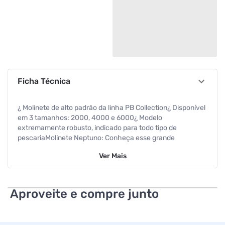
Ficha Técnica
¿ Molinete de alto padrão da linha PB Collection¿ Disponível
em 3 tamanhos: 2000, 4000 e 6000¿ Modelo
extremamente robusto, indicado para todo tipo de
pescariaMolinete Neptuno: Conheça esse grande
lançamento da Pesca Brasil! O Neptuno faz parte da família
Ver
Mais
de produtos PB Collection, sinônimo de qualidade e
performance em suas pescarias. Esse modelo é fantástico
por alguns motivos, na qual podemos destacar o seu
chassi, que é fabricado em alumínio maciço, garantindo
Aproveite e compre junto
maior desempenho, estabilidade e segurança no momento
do recolhimento.Outro diferencial importante é o design do
carretel aliviado, produzido em alumínio, que traz