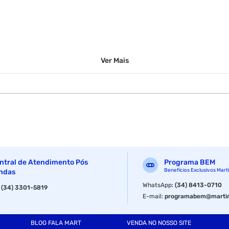
z nas imagens, a precisão para visualizar os seus vídeos, imagens e jo
Ver
Mais
00 (1.3 megapixel) fonte de alimentação interna; furação vesa; interfa
ra realizar suas atividades. VESA: É um padrão de quatro furos locali
. Marca: Pctop
ntral de Atendimento Pós
Programa BEM
Benefícios Exclusivos Mart
ndas
WhatsApp
:
(34) 8413-0710
:
(34) 3301-5819
E-mail
:
programabem@martin
BLOG FALA MART
VENDA NO NOSSO SITE