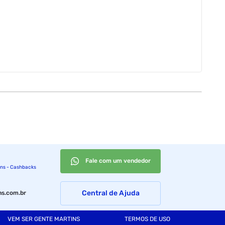
gar os seus games.
ces VGA e HDMI, voltagem de entrada: 110v/220v, tecnologia
zado no verso das TVs e Monitores. Através do padrão VESA
Fale com um vendedor
ins - Cashbacks
Central de Ajuda
s.com.br
VEM SER GENTE MARTINS
TERMOS DE USO