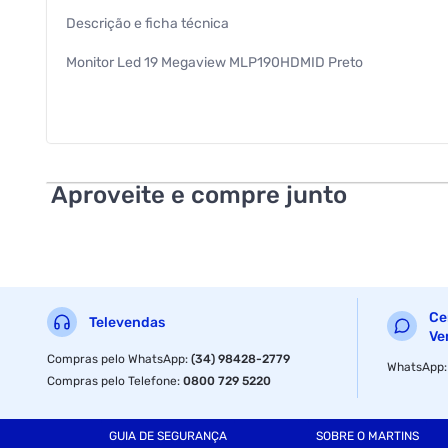
Descrição e ficha técnica
Monitor Led 19 Megaview MLP190HDMID Preto
Alta definição com o Monitor da PCTOP, mais clareza e nitide
Monitor Slim 19" (16:10) com painel LED; resolução: 1440x9
de ponta para garantir toda qualidade que você necessita pa
que se verifica a compatibilidade entre a sua TV e o suporte
Aproveite e compre junto
Modelo: MLP190HDMI
EAN: 7908544501232 Características:
Tamanho da tela: 19" LED (16:10) 49.5 cm
Ce
Televendas
Resolução máxima: 1440 x 900 (1.3 megapixel)
Ve
Compras pelo WhatsApp
:
(34) 98428-2779
WhatsApp
Cor: Preto
Compras pelo Telefone
:
0800 729 5220
Furação: Vesa
GUIA DE SEGURANÇA
SOBRE O MARTINS