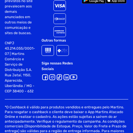
previstos no site
Voltagem de entrada: 100-240VAC
prevalecem aos
demais
Pixel Pitch (mm): 0,264(H) × 0,264(V)
anunciados em
outros meios de
Área visível: 33.792cm(H) x 27.0336cm(V)
comunicação e
sites de buscas.
Brilho: 200cd/m²
Outras formas
CNPJ
Dimensões do Produto:
43.214.055/0001-
07 | Martins
(AxLxC): 31,195 x 36,845 x 5,2 cm
Comércio e
Siga nossas Redes
Serviço de
Sociais
Distribuição S.A.
Peso: 2,45 Kg
Rua Jataí, 1150,
Aparecida,
Dimensões do Produto (Embalado):
Uberlândia / MG -
CEP 38400 - 632
(AxLxC): 6 x 30 x 32 cm
Peso: 2,45 Kg
*O Cashback é válido para produtos vendidos e entregues pelo Martins.
Para resgatar o cashback o cliente deve baixar o App Martins Atacado
Online e realizar o cadastro. As ações estão sujeitas a saírem do ar
Garantia: 1 ano (Ofertado pelo fabricante)
antecipadamente. Verifique o regulamento da campanha. As condições
comerciais (Disponibilidade de Estoque, Preço, Valor do Frete e Prazo de
Fornecedor: PCTOP
entrega) são válidas para a região de entrega informada. Para maiores