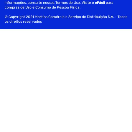
informações, consulte nossos Termos de Uso. Visite o
eFácil
para
Especificações
compras de Uso e Consumo de Pessoa Física.
© Copyright 2021 Martins Comércio e Serviço de Distribuição S.A. - Todos
Fornecedor
PcTop
os direitos reservados
Polegadas
17"
Garantia
1 Ano
Peso
1,8 Kg
Cor
Preto