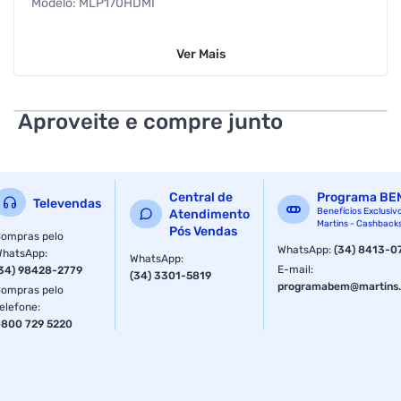
Modelo: MLP170HDMI
Marca: PCTOP
Ver
Mais
Cor: Preto
Altura: 31,195 cm
Aproveite e compre junto
Largura: 36,845 cm
Comprimento: 5,2 cm
Central de
Programa BE
Televendas
Peso: 2,45 Kg
Benefícios Exclusiv
Atendimento
Martins - Cashback
Pós Vendas
ompras pelo
Tamanho da Tela: 17"
WhatsApp
:
(34) 8413-0
WhatsApp
:
WhatsApp
:
E-mail
:
34) 98428-2779
(34) 3301-5819
Resolução da Tela: HD
programabem@martins.
ompras pelo
elefone
:
Alto-Falantes: Não
800 729 5220
Função Gamer: Não
Conexões: VGA e HDMI