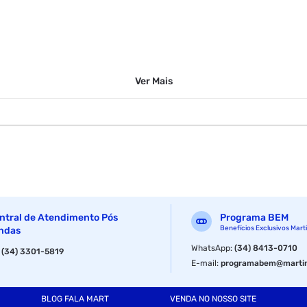
Ver
Mais
27.0mm
ntral de Atendimento Pós
Programa BEM
Benefícios Exclusivos Mart
ndas
WhatsApp
:
(34) 8413-0710
:
(34) 3301-5819
E-mail
:
programabem@martin
BLOG FALA MART
VENDA NO NOSSO SITE