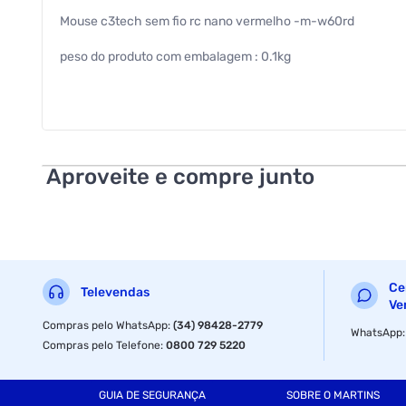
Mouse c3tech sem fio rc nano vermelho -m-w60rd
peso do produto com embalagem : 0.1kg
ncm : 84716053
anatel : 03914-13-04038
ean : 7898555218376
Aproveite e compre junto
dimensao da embalagem (a / p / l) : 197.0mm / 84.0mm / 1
tipo de bateria ou pilha : aaa
as pilhas ou baterias estao inclusas : sim
Ce
Televendas
precisa de pilhas ou baterias : sim
Ve
Compras pelo WhatsApp
:
(34) 98428-2779
WhatsApp
garantia com o fabricante : 01 ano
Compras pelo Telefone
:
0800 729 5220
cor : vermelho
GUIA DE SEGURANÇA
SOBRE O MARTINS