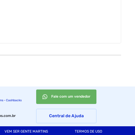
Fale com um vendedor
ins - Cashbacks
Central de Ajuda
s.com.br
VEM SER GENTE MARTINS
TERMOS DE USO