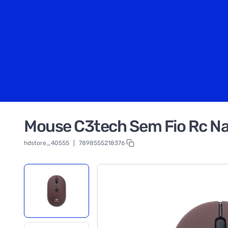
Mouse C3tech Sem Fio Rc N
hdstore_40555
|
7898555218376