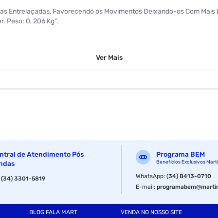
bras Entrelaçadas, Favorecendo os Movimentos Deixando-os Com Mais L
 Peso: 0, 206 Kg".
Ver
Mais
ntral de Atendimento Pós
Programa BEM
Benefícios Exclusivos Mart
ndas
WhatsApp
:
(34) 8413-0710
:
(34) 3301-5819
E-mail
:
programabem@martin
BLOG FALA MART
VENDA NO NOSSO SITE