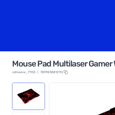
Mouse Pad Multilaser Gamer 
cdmaxce_71133
|
7899838812113