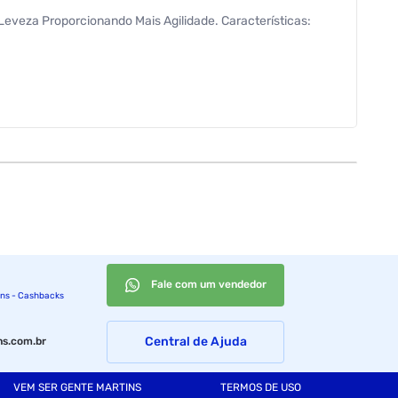
eveza Proporcionando Mais Agilidade. Características:
Fale com um vendedor
ins - Cashbacks
Central de Ajuda
s.com.br
VEM SER GENTE MARTINS
TERMOS DE USO