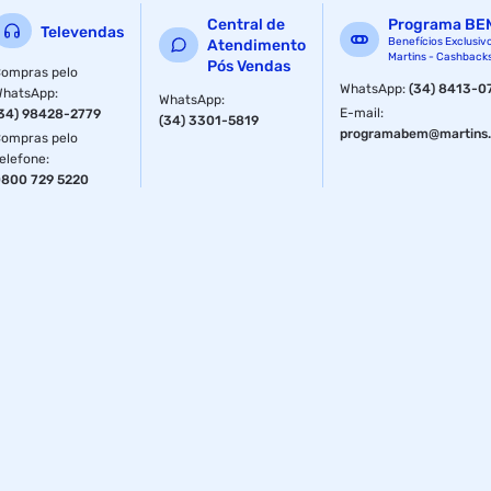
- 3 Botões padrão e roda de rolagem; - Formato
Central de
Programa BE
Televendas
Benefícios Exclusiv
Atendimento
ambidestro; - Resolução 1000dpi; - Receptor nano sem fio
Martins - Cashback
Pós Vendas
USB a 2,4 GHz. Requisitos mínimos do sistema: - Porta USB
ompras pelo
disponível; - Microsoft Windows Vista/7/8. Número de
WhatsApp
:
(34) 8413-0
WhatsApp
:
WhatsApp
:
Homologação Anatel: 02645-16-07717
E-mail
:
34) 98428-2779
(34) 3301-5819
programabem@martins.
ompras pelo
elefone
:
800 729 5220