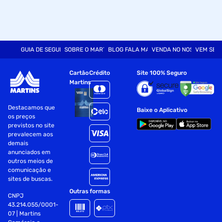
GUIA DE SEGURANÇA
SOBRE O MARTINS
BLOG FALA MART
VENDA NO NOSSO SITE
VEM SER
Cartão
Crédito
Site 100% Seguro
Martins
Destacamos que
Baixe o Aplicativo
os preços
previstos no site
prevalecem aos
demais
anunciados em
outros meios de
comunicação e
sites de buscas.
Outras formas
CNPJ
43.214.055/0001-
07 | Martins