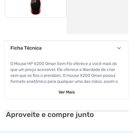
Ficha Técnica
O Mouse HP X200 Oman Sem Fio oferece a você mais do
que um preço acessível. Ele oferece a liberdade de criar
sem que os fios o prendam. O mouse X200 Oman possui
formato anatômico para qualquer uma das mãos, assim o
aumento de sua produtividade requer menos esforços.
Ver
Mais
Características
Cor: Vermelho Outros
Aproveite e compre junto
Informação adicional:
- Sensor Óptico