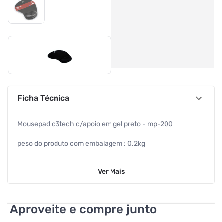
Ficha Técnica
Mousepad c3tech c/apoio em gel preto - mp-200
peso do produto com embalagem : 0.2kg
ncm : 40161090
Ver
Mais
ean : 7898555217386
dimensao da embalagem (a / p / l) : 275.0mm / 30.0mm /
Aproveite e compre junto
235.0mm