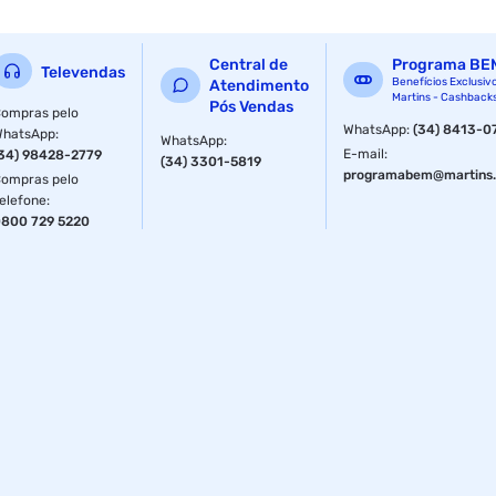
as pilhas ou baterias estao inclusas : nao
precisa de pilhas ou baterias : nao
Central de
Programa BE
Televendas
Benefícios Exclusiv
Atendimento
Martins - Cashback
garantia com o fabricante : 01 ano
Pós Vendas
ompras pelo
WhatsApp
:
(34) 8413-0
WhatsApp
:
WhatsApp
:
material : borracha natural/ pano
E-mail
:
34) 98428-2779
(34) 3301-5819
programabem@martins.
ompras pelo
cor : preto
elefone
:
800 729 5220
apoio para pulso : sim
Especificações
Garantia
1 Ano
Peso
0.2 Kg
Fornecedor
Fame Fabr.Apar.Matl.Eletrico Ltda