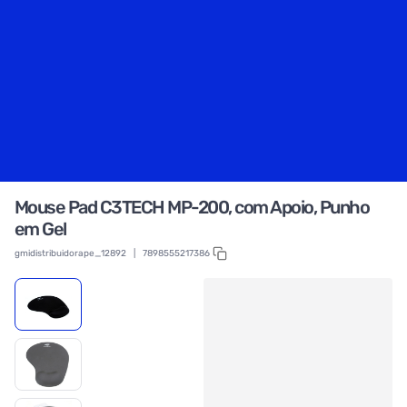
Mouse Pad C3TECH MP-200, com Apoio, Punho
em Gel
gmidistribuidorape_12892
|
7898555217386