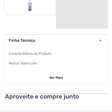
Ficha Técnica
Características do Produto:
Marca: Salon Line
Volume: 240ml
Ver
Mais
EAN: 7908458335893
Características Adicionais:
Aproveite e compre junto
Define o cabelo com leveza, movimento e controle do frizz,
garantindo cachos alongados, volumosos e ultrafirmes sem