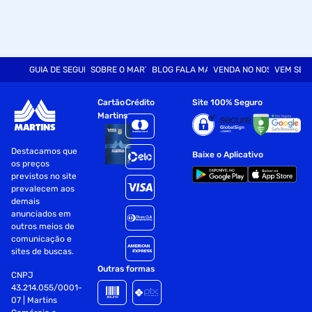
Sem testes em animais
Fragrância floral frutado
GUIA DE SEGURANÇA
SOBRE O MARTINS
BLOG FALA MART
VENDA NO NOSSO SITE
VEM SER
Modo de Uso:
Com os cabelos úmidos, aplique o mousse para cabelo nas
Cartão
Crédito
Site 100% Seguro
mãos e distribua uniformemente do comprimento às
Martins
pontas. Modele os fios com as mãos ou utilize um difusor
para potencializar a definição
Destacamos que
Baixe o Aplicativo
os preços
Para revitalizar no day after, reaplique o mousse de cabelo
previstos no site
nos fios levemente úmidos, amassando suavemente para
prevalecem aos
reativar a definição
demais
anunciados em
Recomendamos que use Mousse Definidor Definição
outros meios de
Natural 240ml para finalizar o seu cabelo
comunicação e
sites de buscas.
Fornecedor: Cimex Dist Salon Line
Outras formas
CNPJ
Especificações
43.214.055/0001-
07 | Martins