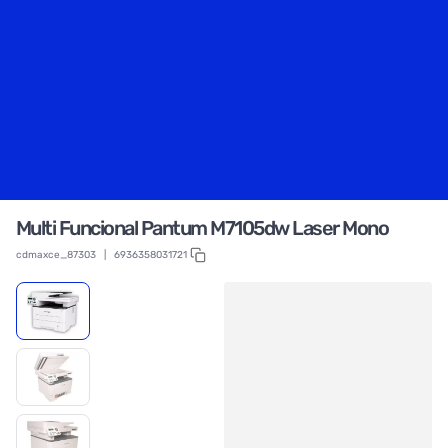
Multi Funcional Pantum M7105dw Laser Mono
cdmaxce_87303
|
6936358031721