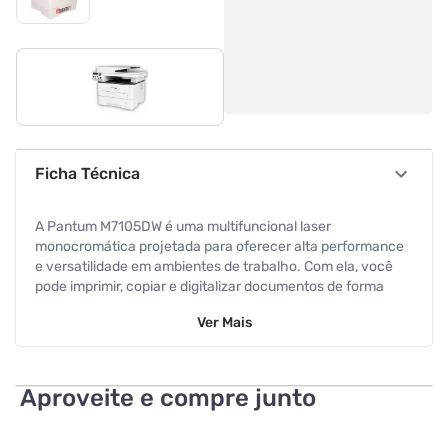
Ficha Técnica
A Pantum M7105DW é uma multifuncional laser
monocromática projetada para oferecer alta performance
e versatilidade em ambientes de trabalho. Com ela, você
pode imprimir, copiar e digitalizar documentos de forma
rápida e eficiente.
Ver
Mais
Diferenciais
Alta Velocidade de Impressão: Imprima até 33 páginas por
Aproveite e compre junto
minuto, aumentando sua produtividade.
Impressão Frente e Verso Automática: Reduza o consumo