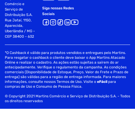
Conectividade: USB, Ethernet, Wi-Fi
Comércio e
Siga nossas Redes
Serviço de
Memória: 256 MB
Sociais
Distribuição S.A.
Rua Jataí, 1150,
Ciclo de trabalho: Até 10.000 páginas por mês
Aparecida,
Uberlândia / MG -
Garantia
CEP 38400 - 632
A garantia da Pantum M7105DW varia de acordo com o
*O Cashback é válido para produtos vendidos e entregues pelo Martins.
revendedor e a política da fabricante. Consulte o manual do
Para resgatar o cashback o cliente deve baixar o App Martins Atacado
usuário ou entre em contato com o suporte técnico da
Online e realizar o cadastro. As ações estão sujeitas a saírem do ar
Pantum para obter informações detalhadas sobre a
antecipadamente. Verifique o regulamento da campanha. As condições
comerciais (Disponibilidade de Estoque, Preço, Valor do Frete e Prazo de
cobertura da garantia.
entrega) são válidas para a região de entrega informada. Para maiores
Especificações
informações, consulte nossos Termos de Uso. Visite o
eFácil
para
compras de Uso e Consumo de Pessoa Física.
Anatel
203372308708
© Copyright 2021 Martins Comércio e Serviço de Distribuição S.A. - Todos
os direitos reservados