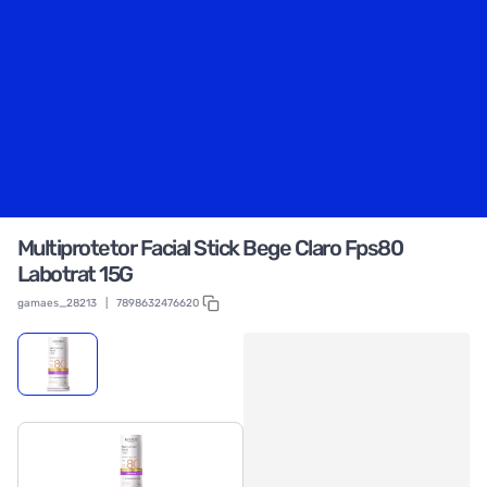
Multiprotetor Facial Stick Bege Claro Fps80
Labotrat 15G
gamaes_28213
|
7898632476620