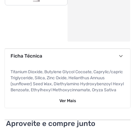
Ficha Técnica
Titanium Dioxide, Butylene Glycol Cocoate, Caprylic/capric
Triglyceride, Silica, Zinc Oxide, Helianthus Annuus
(sunflower) Seed Wax, Diethylamino Hydroxybenzoyl Hexyl
Benzoate, Ethylhexyl Methoxycinnamate, Oryza Sativa
(rice) Bran Wax, Ethylhexyl Triazone, Bis-
Ver
Mais
ethylhexyloxyphenol Methoxyphenyl Triazine, Ci 77492,
Aluminum Hydroxide, Aqua, Stearic Acid, Dimethicone, Ci
77491, Parfum, Triethoxycaprylylsilane, Tocopheryl
Acetate, Aluminum Dimyristate, Ci 77499,
Aproveite e compre junto
Ethylhexylglycerin, Disodium Stearo