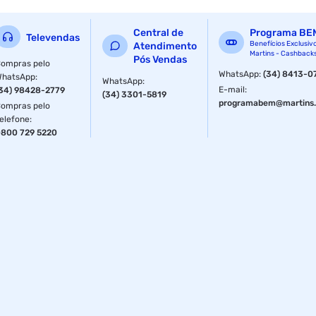
Central de
Programa BE
Televendas
Benefícios Exclusiv
Atendimento
Martins - Cashback
Pós Vendas
ompras pelo
WhatsApp
:
(34) 8413-0
WhatsApp
:
WhatsApp
:
E-mail
:
34) 98428-2779
(34) 3301-5819
programabem@martins.
ompras pelo
elefone
:
800 729 5220