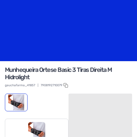
Munhequeira Ortese Basic 3 Tiras Direita M
Hidrolight
gauchafarma_41857
|
7908192710079