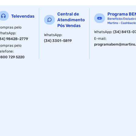
Central de
Programa BE
Televendas
Benefícios Exclusiv
Atendimento
Martins - Cashback
Pós Vendas
ompras pelo
WhatsApp
:
(34) 8413-0
WhatsApp
:
WhatsApp
:
E-mail
:
34) 98428-2779
(34) 3301-5819
programabem@martins.
ompras pelo
elefone
:
800 729 5220