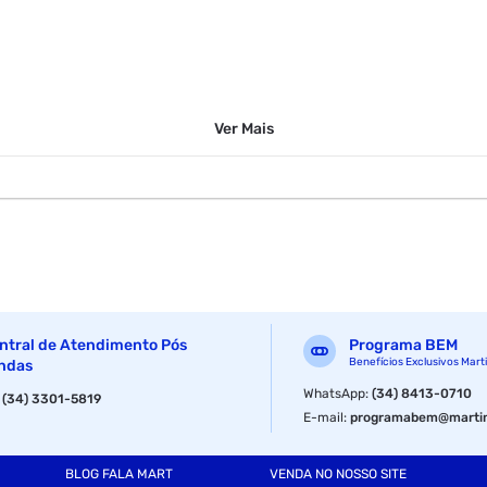
Ver
Mais
ntral de Atendimento Pós
Programa BEM
Benefícios Exclusivos Mart
ndas
WhatsApp
:
(34) 8413-0710
:
(34) 3301-5819
E-mail
:
programabem@martin
BLOG FALA MART
VENDA NO NOSSO SITE