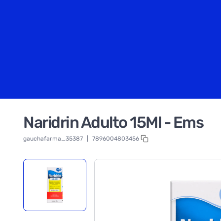
Naridrin Adulto 15Ml - Ems
gauchafarma_35387
|
7896004803456