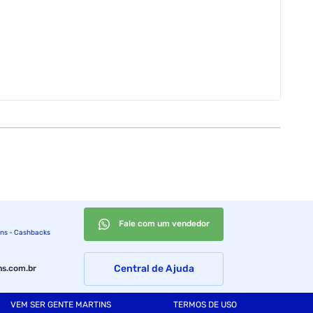
Fale com um vendedor
ins - Cashbacks
Central de Ajuda
s.com.br
VEM SER GENTE MARTINS
TERMOS DE USO