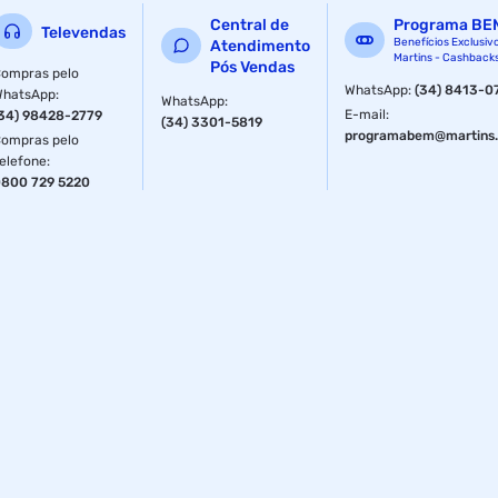
Central de
Programa BE
Televendas
Benefícios Exclusiv
Atendimento
Martins - Cashback
Pós Vendas
ompras pelo
WhatsApp
:
(34) 8413-0
WhatsApp
:
WhatsApp
:
E-mail
:
34) 98428-2779
(34) 3301-5819
programabem@martins.
ompras pelo
elefone
:
800 729 5220