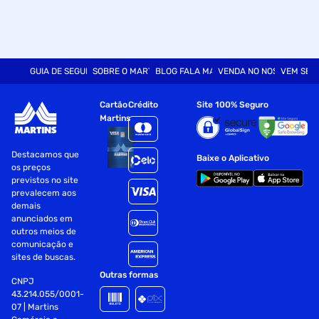
GUIA DE SEGURANÇA
SOBRE O MARTINS
BLOG FALA MART
VENDA NO NOSSO SITE
VEM SER
Cartão
Crédito
Site 100% Seguro
Martins
Destacamos que
Baixe o Aplicativo
os preços
previstos no site
prevalecem aos
demais
anunciados em
outros meios de
comunicação e
sites de buscas.
Outras formas
CNPJ
43.214.055/0001-
07 | Martins