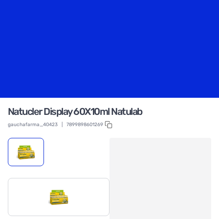
Natucler Display 60X10ml Natulab
gauchafarma_40423
|
7899898601269