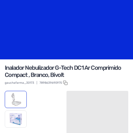
Inalador Nebulizador G-Tech DC1 Ar Comprimido
Compact , Branco, Bivolt
gauchafarma_30173
|
7898639690975