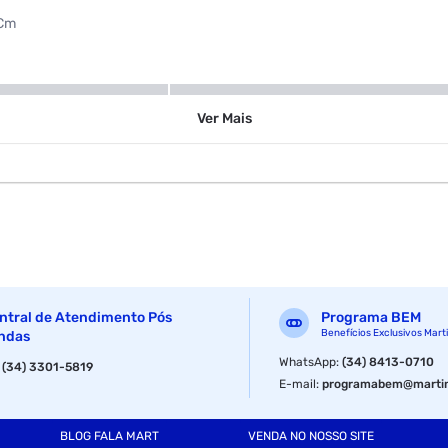
7Cm
Bege
Ver
Mais
ntral de Atendimento Pós
Programa BEM
Benefícios Exclusivos Mart
ndas
WhatsApp
:
(34) 8413-0710
:
(34) 3301-5819
E-mail
:
programabem@martin
BLOG FALA MART
VENDA NO NOSSO SITE