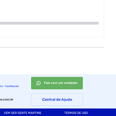
Fale com um vendedor
ins - Cashbacks
Central de Ajuda
s.com.br
VEM SER GENTE MARTINS
TERMOS DE USO