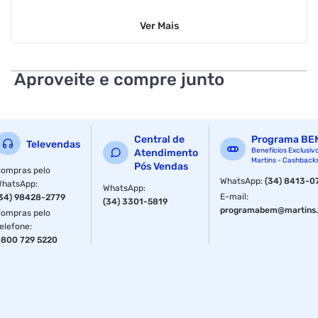
Peso: 700g
Ver
Mais
Linha: Zero lactose
Informações Adicionais do Produto:
Aproveite e compre junto
Faixa etária indicada: 3+ anos
Com programa NutriTods
Central de
Programa BE
Televendas
Ingredientes:
Benefícios Exclusiv
Atendimento
Martins - Cashback
Pós Vendas
ompras pelo
leite desnatado, maltodextrina, soro de leite
WhatsApp
:
(34) 8413-0
WhatsApp
:
WhatsApp
:
desmineralizado, óleo de milho, óleo de canola, oleína de
E-mail
:
34) 98428-2779
(34) 3301-5819
palma, f
programabem@martins.
ompras pelo
elefone
:
Modo de Uso:
800 729 5220
1.Em um copo com água morna ou fria (200ml), coloque 8
colheres de medida ou 3 colheres de sopa cheias (32g) de
Ninho Zero Lactose e misture bem.