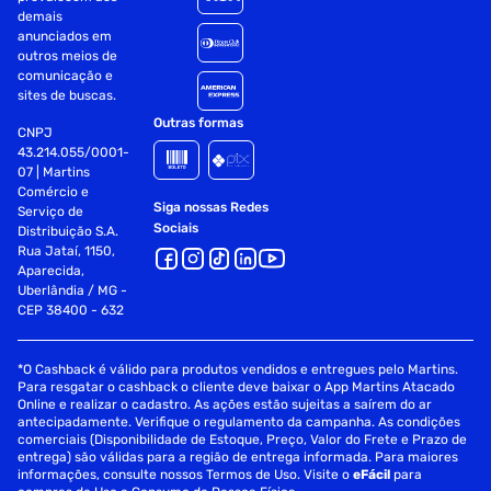
volume, contudo, corresponde ao peso líquido indicado.
demais
anunciados em
O ministério da saúde informa: O aleitamento materno evita
outros meios de
infecções e alergias e é recomendado até os 2 (Dois) anos
comunicação e
de idade ou mais. Após os 6 (Seis) meses de idade, continue
sites de buscas.
amamentando seu filho e ofereça novos alimentos.
Outras formas
CNPJ
43.214.055/0001-
Fornecedor: Nestlé
07 | Martins
Especificações
Comércio e
Siga nossas Redes
Serviço de
Sociais
Distribuição S.A.
Departamento
Laticinios
Rua Jataí, 1150,
Aparecida,
Uberlândia / MG -
CEP 38400 - 632
*O Cashback é válido para produtos vendidos e entregues pelo Martins.
Para resgatar o cashback o cliente deve baixar o App Martins Atacado
Online e realizar o cadastro. As ações estão sujeitas a saírem do ar
antecipadamente. Verifique o regulamento da campanha. As condições
comerciais (Disponibilidade de Estoque, Preço, Valor do Frete e Prazo de
entrega) são válidas para a região de entrega informada. Para maiores
informações, consulte nossos Termos de Uso. Visite o
eFácil
para