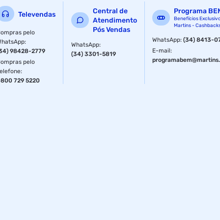
Central de
Programa BE
Televendas
Benefícios Exclusiv
Atendimento
Martins - Cashback
Pós Vendas
ompras pelo
WhatsApp
:
(34) 8413-0
WhatsApp
:
WhatsApp
:
E-mail
:
34) 98428-2779
(34) 3301-5819
programabem@martins.
ompras pelo
elefone
:
800 729 5220