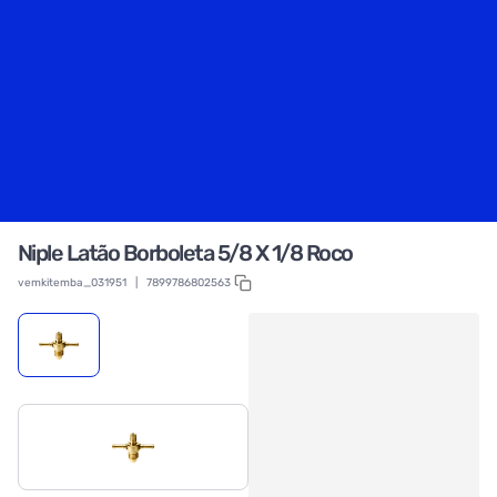
Niple Latão Borboleta 5/8 X 1/8 Roco
vemkitemba_031951
|
7899786802563