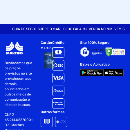
GUIA DE SEGURANÇA
SOBRE O MARTINS
BLOG FALA MART
VENDA NO NOSSO SITE
VEM SER
Cartão
Crédito
Site 100% Seguro
Martins
Destacamos que
Baixe o Aplicativo
os preços
previstos no site
prevalecem aos
demais
anunciados em
outros meios de
comunicação e
sites de buscas.
Outras formas
CNPJ
43.214.055/0001-
07 | Martins