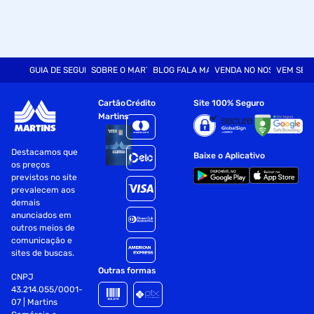
GUIA DE SEGURANÇA
SOBRE O MARTINS
BLOG FALA MART
VENDA NO NOSSO SITE
VEM SER
Cartão
Crédito
Site 100% Seguro
Martins
Destacamos que
Baixe o Aplicativo
os preços
previstos no site
prevalecem aos
demais
anunciados em
outros meios de
comunicação e
sites de buscas.
Outras formas
CNPJ
43.214.055/0001-
07 | Martins