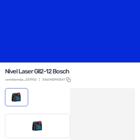
Nivel Laser Gll2-12 Bosch
vemkitemba_037903
|
3165140990547