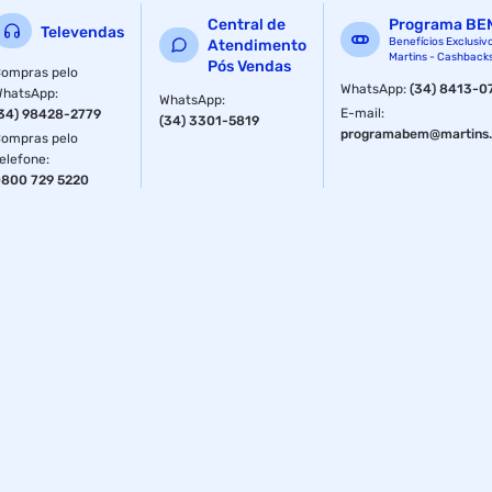
Central de
Programa BE
Televendas
Benefícios Exclusiv
Atendimento
Martins - Cashback
Pós Vendas
ompras pelo
WhatsApp
:
(34) 8413-0
WhatsApp
:
WhatsApp
:
E-mail
:
34) 98428-2779
(34) 3301-5819
programabem@martins.
ompras pelo
elefone
:
800 729 5220