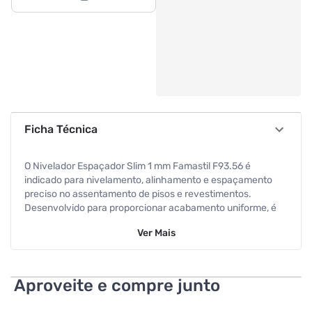
Ficha Técnica
O Nivelador Espaçador Slim 1 mm Famastil F93.56 é
indicado para nivelamento, alinhamento e espaçamento
preciso no assentamento de pisos e revestimentos.
Desenvolvido para proporcionar acabamento uniforme, é
ideal para aplicação em cerâmicas, porcelanatos e outros
Ver
Mais
tipos de revestimento. Com espessura de 1 mm, permite
juntas mais finas, atendendo projetos que exigem estética
mais discreta e acabamento refinado. Sua utilização
contribui para reduzir desníveis entre as peças, garantindo
Aproveite e compre junto
melhor alinhamento e uniformidade durante a instalação. O
modelo slim facilita a aplicação e o posicionamento entre