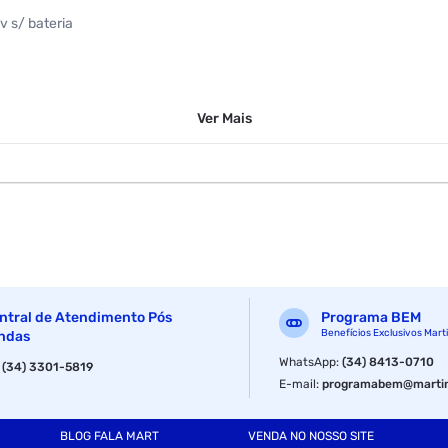
 s/ bateria
Ver
Mais
oes pivolantes, portas de enrolar, cancelas, portas com fechamento el
ntral de Atendimento Pós
Programa BEM
Benefícios Exclusivos Mart
ndas
WhatsApp
:
(34) 8413-0710
:
(34) 3301-5819
E-mail
:
programabem@martin
BLOG FALA MART
VENDA NO NOSSO SITE