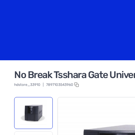
No Break Tsshara Gate Univ
hdstore_33910
|
7897103543960