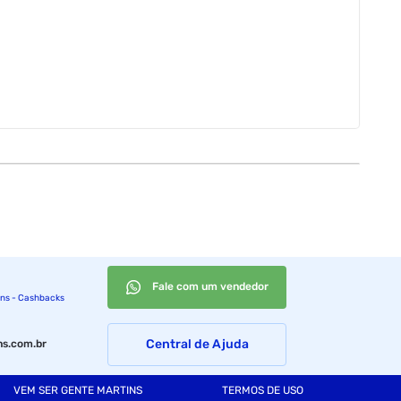
etrico, portas com fechamento magnetico, tambem possibilita
Fale com um vendedor
ins - Cashbacks
Central de Ajuda
s.com.br
VEM SER GENTE MARTINS
TERMOS DE USO