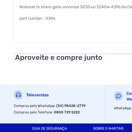
Nobreak ts shara gate universal 3200va/2240w 4396 biv/biv
part number : 4396
modelo : 4396
bateria externa : conector para 2 baterias automotivas
aplicacoes : portoes deslizantes, portoes basculantes, port
Aproveite e compre junto
a aplicacao em luzes de emergencia e circuitos de cftv
tensao de entrada : bivolt automatico
tensao de saida : bivolt com chave seletora
tomada : 8 tomadas 10a
Ce
Televendas
Ve
garantia com o fabricante : 01 ano
Compras pelo WhatsApp
:
(34) 98428-2779
WhatsApp
Compras pelo Telefone
:
0800 729 5220
bateria interna : nao acompanha
precisa de pilhas ou baterias : sim
GUIA DE SEGURANÇA
SOBRE O MARTINS