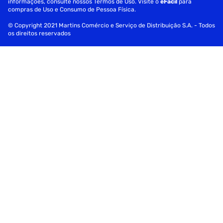
informações, consulte nossos Termos de Uso. Visite o
eFácil
para
compras de Uso e Consumo de Pessoa Física.
Rede e Comunicação:
© Copyright 2021 Martins Comércio e Serviço de Distribuição S.A. - Todos
Wi-Fi 5 (802.11ac) (banda dupla) 1*1 + Bluetooth 4.1
os direitos reservados
Bateria:
42Wh, 3S1P, 3 células de íons de lítio
Fonte de energia:
ø4,5, Adaptador AC de 45 W, Saída: 19 V CC, 2,37 A, 45 W,
Entrada: 100 ~ 240 V AC 50/60 Hz universal
Peso:1,63 kg
Dimensões: (L x C x A)36,03 x 23,25 x 1,79 cm
Aplicativos integrados:
MeuASUS
GlideX