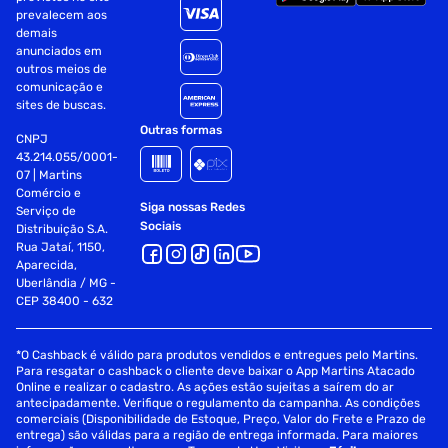
prevalecem aos
1x Conector de 3,5 mm para fone/microfone
demais
anunciados em
1x Entrada DC
outros meios de
comunicação e
Teclado e Touchpad:
sites de buscas.
Outras formas
CNPJ
Teclado Chiclet, Deslocamento de tecla de 1,4 mm,
43.214.055/0001-
Touchpad de precisão
07 | Martins
Comércio e
Câmera:
Siga nossas Redes
Serviço de
Sociais
Distribuição S.A.
Câmera HD 720p
Rua Jataí, 1150,
Aparecida,
Com tampa de privacidade
Uberlândia / MG -
CEP 38400 - 632
ÁudioSonicMaster:
*O Cashback é válido para produtos vendidos e entregues pelo Martins.
Alto-falantes embutidos
Para resgatar o cashback o cliente deve baixar o App Martins Atacado
Online e realizar o cadastro. As ações estão sujeitas a saírem do ar
Microfone embutido
antecipadamente. Verifique o regulamento da campanha. As condições
comerciais (Disponibilidade de Estoque, Preço, Valor do Frete e Prazo de
entrega) são válidas para a região de entrega informada. Para maiores
Com suporte de reconhecimento de voz Cortana