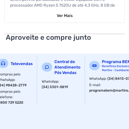
processador AMD Ryzen 5 7520U de até 4,3 GHz, 8 GB de
memória RAM LPDDR5 e 512 GB de SSD, oferece agilidade
Ver
Mais
para multitarefas e armazenamento rápido. Sua tela de
15,6" Full HD com bordas finas proporciona uma experiência
visual imersiva, enquanto a dobradiça de 180° e a tampa de
privacidade na webcam garantem praticidade e segurança.
Aproveite e compre junto
Com design robusto, testado conforme o padrão militar
MIL-STD-810, e recursos como Wi-Fi 5, Bluetooth 5.1 e
áudio SonicMaster, é perfeito para uso diário, estudos e
trabalho remoto.
Central de
Programa BE
Televendas
Benefícios Exclusiv
Atendimento
FICHA TÉCNICA:
Martins - Cashback
Pós Vendas
ompras pelo
WhatsApp
:
(34) 8413-0
Características:
WhatsApp
:
WhatsApp
:
E-mail
:
34) 98428-2779
(34) 3301-5819
Marca: Asus
programabem@martins.
ompras pelo
elefone
:
Modelo: 90NB0ZR2-M01CK0
800 729 5220
Especificações:
Processador: Processador AMD Ryzen 5 7520U 2,8 GHz (4