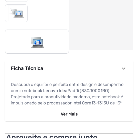
Ficha Técnica
Descubra o equilíbrio perfeito entre design e desempenho
com o notebook Lenovo IdeaPad 1i (83QJ0001BO).
Projetado para a produtividade moderna, este notebook é
impulsionado pelo processador Intel Core i3-1315U de 13ª
geração, oferecendo velocidade e eficiência energética
Ver
Mais
para todas as suas tarefas diárias, desde navegação
intensa até trabalhos acadêmicos. A performance ágil é
garantida pelos 8GB de RAM, que permitem multitarefa
fluida sem travamentos. Experimente a velocidade superior
Aproveite e compre junto