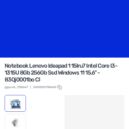
Notebook Lenovo Ideapad 1 15Iru7 Intel Core I3-
1315U 8Gb 256Gb Ssd Windows 11 15.6" -
83Qj0001bo Cl
gigacell_1780647
|
20000001780645