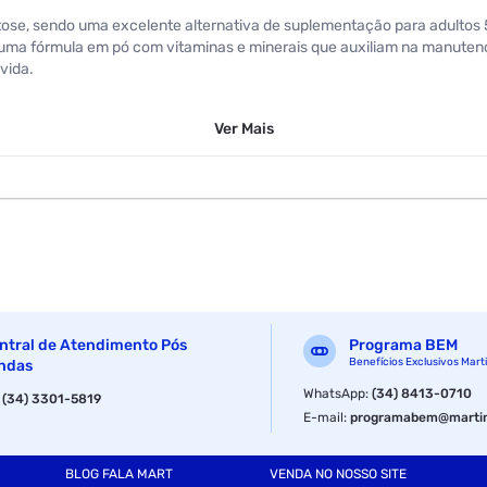
tose, sendo uma excelente alternativa de suplementação para adultos 50
 uma fórmula em pó com vitaminas e minerais que auxiliam na manutenç
vida.
Ver
Mais
ntral de Atendimento Pós
Programa BEM
Benefícios Exclusivos Mart
ndas
WhatsApp
:
(34) 8413-0710
:
(34) 3301-5819
E-mail
:
programabem@martin
BLOG FALA MART
VENDA NO NOSSO SITE