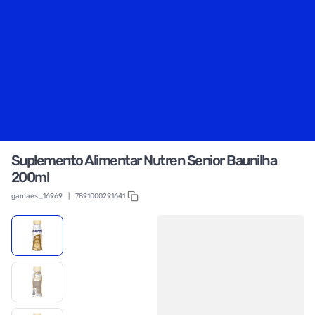
Suplemento Alimentar Nutren Senior Baunilha
200ml
gamaes_16969
|
7891000291641