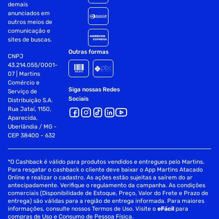
demais
anunciados em
outros meios de
comunicação e
sites de buscas.
Outras formas
CNPJ
43.214.055/0001-
07 | Martins
Comércio e
Siga nossas Redes
Serviço de
Sociais
Distribuição S.A.
Rua Jataí, 1150,
Aparecida,
Uberlândia / MG -
CEP 38400 - 632
*O Cashback é válido para produtos vendidos e entregues pelo Martins.
Para resgatar o cashback o cliente deve baixar o App Martins Atacado
Online e realizar o cadastro. As ações estão sujeitas a saírem do ar
antecipadamente. Verifique o regulamento da campanha. As condições
comerciais (Disponibilidade de Estoque, Preço, Valor do Frete e Prazo de
entrega) são válidas para a região de entrega informada. Para maiores
informações, consulte nossos Termos de Uso. Visite o
eFácil
para
compras de Uso e Consumo de Pessoa Física.