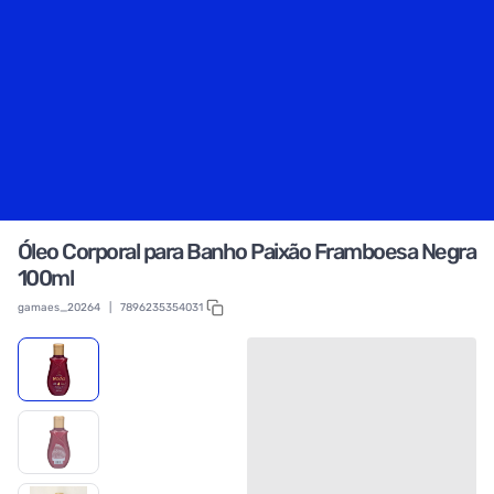
Óleo Corporal para Banho Paixão Framboesa Negra
100ml
gamaes_20264
|
7896235354031