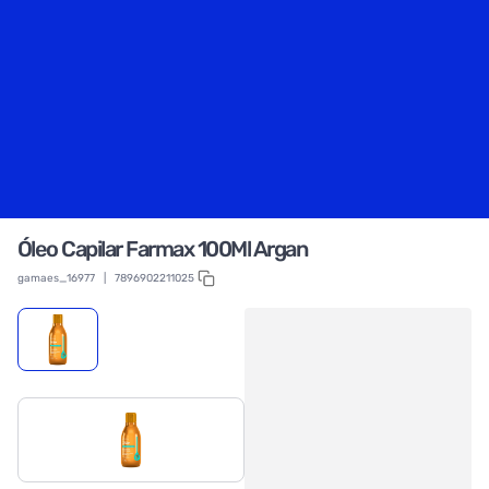
Óleo Capilar Farmax 100Ml Argan
gamaes_16977
|
7896902211025