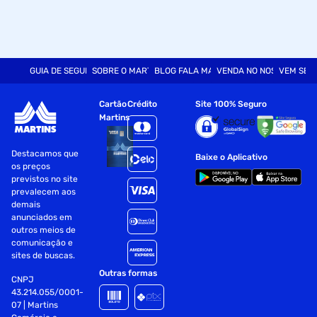
GUIA DE SEGURANÇA
SOBRE O MARTINS
BLOG FALA MART
VENDA NO NOSSO SITE
VEM SER
Cartão
Crédito
Site 100% Seguro
Martins
Destacamos que
Baixe o Aplicativo
os preços
previstos no site
prevalecem aos
demais
anunciados em
outros meios de
comunicação e
sites de buscas.
Outras formas
CNPJ
43.214.055/0001-
07 | Martins