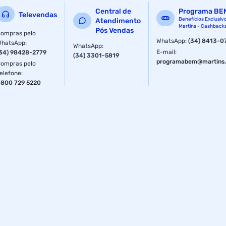
Central de
Programa BE
Televendas
Benefícios Exclusiv
Atendimento
Martins - Cashback
Pós Vendas
ompras pelo
WhatsApp
:
(34) 8413-0
WhatsApp
:
WhatsApp
:
E-mail
:
34) 98428-2779
(34) 3301-5819
programabem@martins.
ompras pelo
elefone
:
800 729 5220