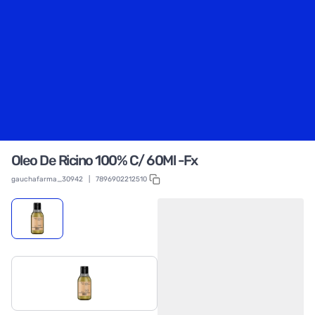
Oleo De Ricino 100% C/ 60Ml -Fx
gauchafarma_30942
|
7896902212510