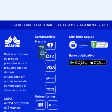
GUIA DE SEGURANÇA
SOBRE O MARTINS
BLOG FALA MART
VENDA NO NOSSO SITE
VEM SER
Cartão
Crédito
Site 100% Seguro
Martins
Destacamos que
Baixe o Aplicativo
os preços
previstos no site
prevalecem aos
demais
anunciados em
outros meios de
comunicação e
sites de buscas.
Outras formas
CNPJ
43.214.055/0001-
07 | Martins