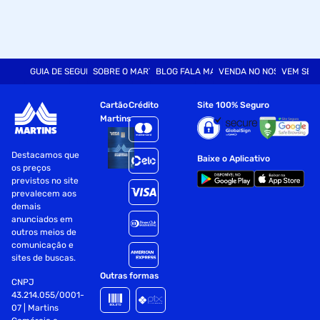
GUIA DE SEGURANÇA
SOBRE O MARTINS
BLOG FALA MART
VENDA NO NOSSO SITE
VEM SER
Cartão
Crédito
Site 100% Seguro
Martins
Destacamos que
Baixe o Aplicativo
os preços
previstos no site
prevalecem aos
demais
anunciados em
outros meios de
comunicação e
sites de buscas.
Outras formas
CNPJ
43.214.055/0001-
07 | Martins