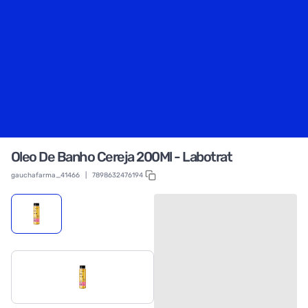
Oleo De Banho Cereja 200Ml - Labotrat
gauchafarma_41466
|
7898632476194