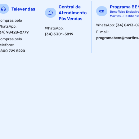
Central de
Programa BE
Televendas
Benefícios Exclusiv
Atendimento
Martins - Cashback
Pós Vendas
ompras pelo
WhatsApp
:
(34) 8413-0
WhatsApp
:
WhatsApp
:
E-mail
:
34) 98428-2779
(34) 3301-5819
programabem@martins.
ompras pelo
elefone
:
800 729 5220