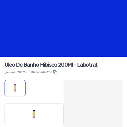
Oleo De Banho Hibisco 200Ml - Labotrat
gamaes_28376
|
7898632476200