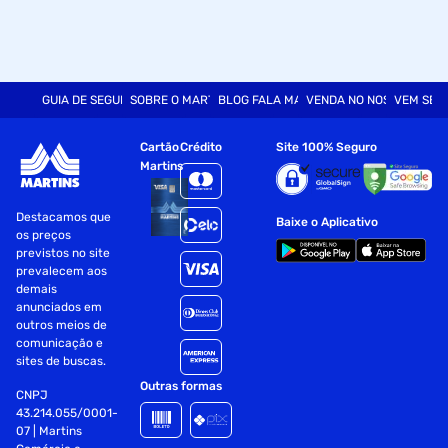
GUIA DE SEGURANÇA
SOBRE O MARTINS
BLOG FALA MART
VENDA NO NOSSO SITE
VEM SER
Cartão
Crédito
Site 100% Seguro
Martins
Destacamos que
Baixe o Aplicativo
os preços
previstos no site
prevalecem aos
demais
anunciados em
outros meios de
comunicação e
sites de buscas.
Outras formas
CNPJ
43.214.055/0001-
07 | Martins